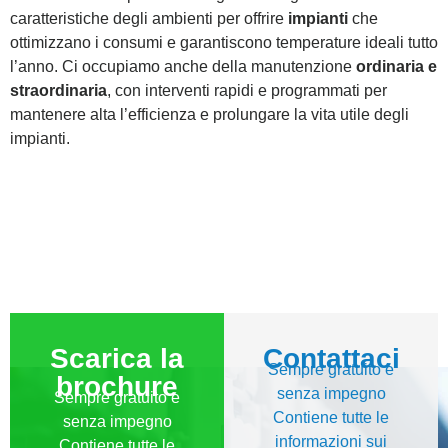
caratteristiche degli ambienti per offrire
impianti
che
ottimizzano i consumi e garantiscono temperature ideali tutto
l’anno. Ci occupiamo anche della manutenzione
ordinaria e
straordinaria
, con interventi rapidi e programmati per
mantenere alta l’efficienza e prolungare la vita utile degli
impianti.
Scarica la
Contattaci
Sempre gratuito e
brochure
senza impegno
Sempre gratuito e
Contiene tutte le
senza impegno
informazioni sui
Contiene tutte le